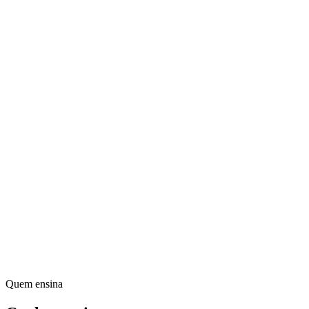
Inspiradores e alinhados
Resultados-Chave
Mensuráveis e desafiadores
Ciclo de Vida
Setup, acompanhamento, retrospectiva
Implementação Saudável
Evitar erros comuns
Quem ensina