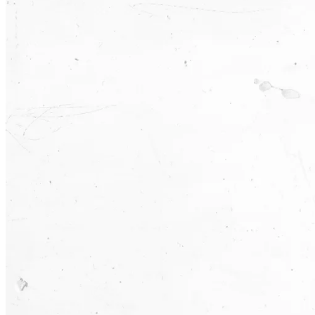
›
Produtizado
ao adotar o mindset de produto, com foco em res
›
Enxuto
por se apoiar em tecnologia e no Modelo Lean.
›
Humano
por valorizar uma gestão orientada a propósito e apr