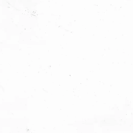
ultados e decisões baseadas em dados.
endizado contínuo.