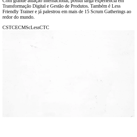
Com grande atuação internacional, possui larga experiência em
Transformação Digital e Gestão de Produtos. Também é Less
Friendly Trainer e já palestrou em mais de 15 Scrum Gatherings ao
redor do mundo.
CST
CEC
MSc
Less
CTC
Agende uma conversa e descubra como podemos
gerar o
maior impacto
para o seu
negócio hoje
!