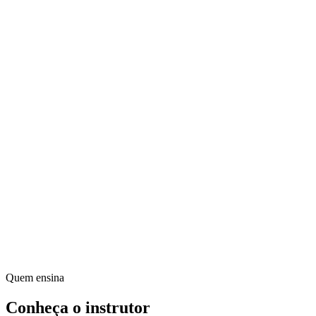
Proposição de Valor
Defina seu diferencial competitivo
Estratégia Centrada no Cliente
Alinhe produto e experiência
Métricas de Sucesso
Validação e fidelização
Quem ensina
Conheça o instrutor