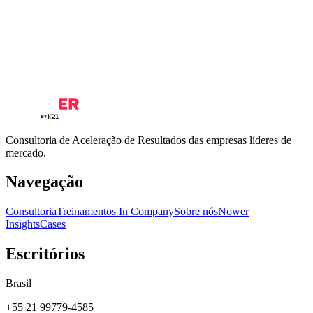
Duração?
Posso contratar uma vaga avulsa em treinamento?
É possível customizar o conteúdo?
Consultoria de Aceleração de Resultados das empresas líderes de
mercado.
Navegação
Consultoria
Treinamentos In Company
Sobre nós
Nower
Insights
Cases
Escritórios
Brasil
+55 21 99779-4585