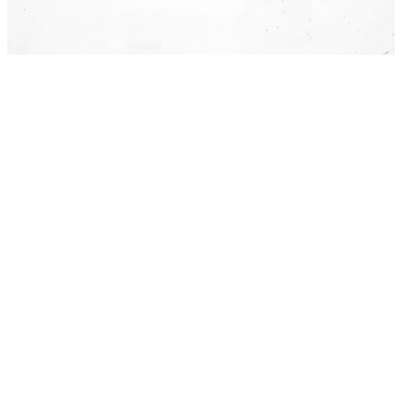
Agende uma conversa e descubra como podemos
gerar o
maior impacto
para o seu
negócio hoje
!
500+
Empresas atendidas
40k+
Pessoas transformadas
21
Países com presença