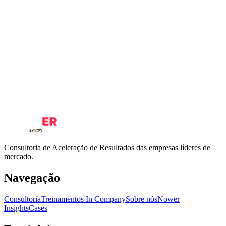
Duração?
Inclui certificado?
Posso contratar uma vaga avulsa em treinamento?
É possível customizar o conteúdo?
Consultoria de Aceleração de Resultados das empresas líderes de
mercado.
Navegação
Consultoria
Treinamentos In Company
Sobre nós
Nower
Insights
Cases