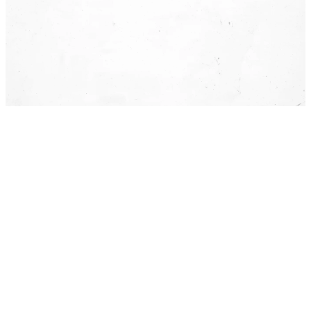
Agende uma conversa e descubra como podemos
gerar o
maior impacto
para o seu
negócio hoje
!
500+
Empresas atendidas
40k+